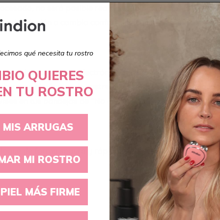
procesado,
no será posible realizar cambios ni cancelaciones
o de devolución o cambio conforme a nuestras políticas.
ecimos qué necesita tu rostro
recibirás un correo electrónico con los detalles de tu ped
BIO QUIERES
orreo con el
número de rastreo y el enlace para dar seguimi
EN TU ROSTRO
ises en tus bandejas de “No deseasdos”, “spam” o “junk”.
 MIS ARRUGAS
jamos
llegue de forma segura y rápida, trabajamos con las sigui
MAR MI ROSTRO
PIEL MÁS FIRME