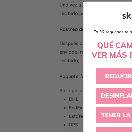
Una vez que el pedido ha sido 
recibirlo para iniciar un proces
Rastreo de Paquetes
En 30 segundos te d
Después de confirmar tu compra, 
QUÉ CAM
enviado, recibirás un segundo c
VER MÁS 
recibirlo, recomendamos que rev
REDUCIR
Paqueterías con las que Traba
Para garantizar que tu paquete 
DESINFLA
DHL
FedEx
TENER LA 
Estafeta
UPS