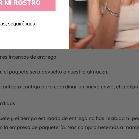
R MI ROSTRO
as, seguiré igual
á de tu ubicación y de la disponibilidad operativa.
 a Almacén
tres intentos de entrega
.
a, el paquete será devuelto a nuestro almacén.
contacto contigo para coordinar un nuevo envío, el cual
po
erdidos
quete y el tiempo estimado de entrega no has recibido tu p
 con la empresa de paquetería. Nos comprometemos a mante