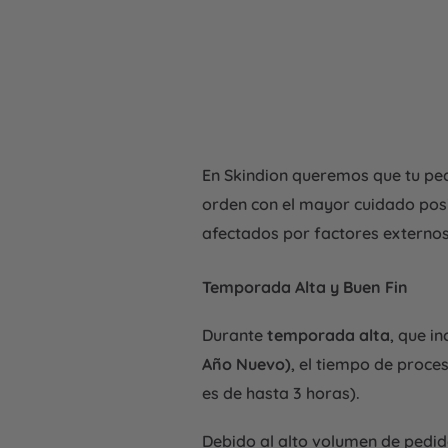
Kit
Geles
Dispositivo
Completo
Conductores
En Skindion queremos que tu ped
orden con el mayor cuidado posi
afectados por factores externos
Temporada Alta y Buen Fin
Durante
temporada alta
, que i
Año Nuevo)
, el tiempo de proc
es de hasta 3 horas).
Debido al alto volumen de pedid