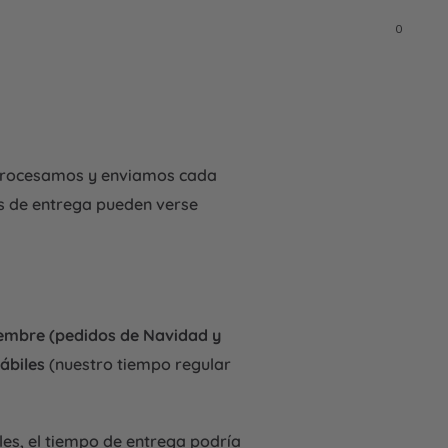
0
Iniciar
Carrito
0
sesión
artícul
, procesamos y enviamos cada
os de entrega pueden verse
ciembre (pedidos de Navidad y
ábiles
(nuestro tiempo regular
es, el tiempo de entrega podría