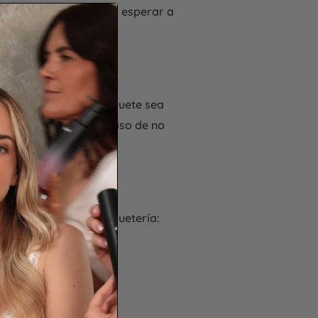
. En ese caso, deberás esperar a
ido.
Una vez que el paquete sea
ento a tu envío.
En caso de no
entes empresas de paquetería: