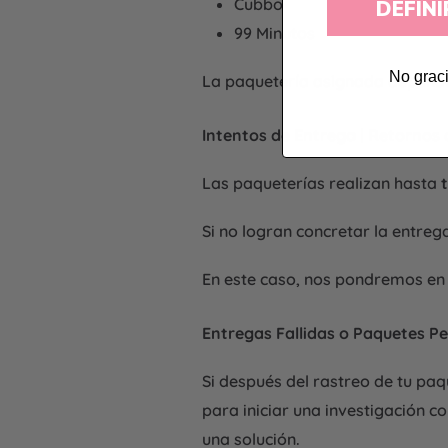
Cubbo
DEFINI
99 Minutos
No graci
La paquetería asignada depender
Intentos de Entrega | Retornos
Las paqueterías realizan hasta
Si no logran concretar la entreg
En este caso, nos pondremos en 
Entregas Fallidas o Paquetes P
Si después del rastreo de tu pa
para iniciar una investigación
una solución.