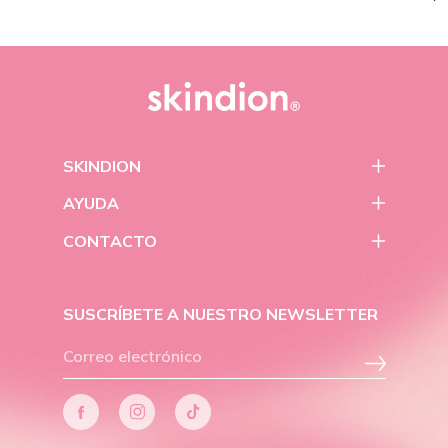
habitual
de
habitual
de
ha
venta
venta
SKINDION
AYUDA
CONTACTO
SUSCRÍBETE A NUESTRO NEWSLETTER
Facebook
Instagram
Tiktok