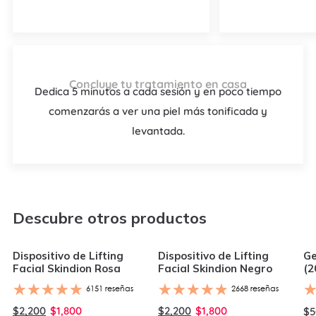
Concluye tu tratamiento en casa
Dedica 5 minutos a cada sesión y en poco tiempo
comenzarás a ver una piel más tonificada y
levantada.
Descubre otros productos
Dispositivo de Lifting
Dispositivo de Lifting
Ge
Facial Skindion Rosa
Facial Skindion Negro
(2
6151 reseñas
2668 reseñas
Precio
$2,200
Precio
$1,800
Precio
$2,200
Precio
$1,800
Pr
$5