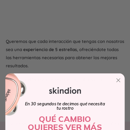
Queremos que cada interacción que tengas con nosotros
sea una
experiencia de 5 estrellas
, ofreciéndote todas
las herramientas necesarias para obtener los mejores
resultados.
Descarga el Manual de usuario digital aquí 👈
Descargar Manual
En 30 segundos te decimos qué necesita
tu rostro
QUÉ CAMBIO
Si tienes alguna duda o comentario, puedes hablar
QUIERES VER MÁS